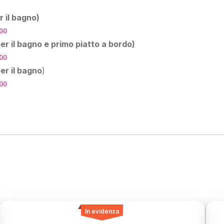
r il bagno)
00
er il bagno e primo piatto a bordo)
00
er il bagno
)
00
In evidenza