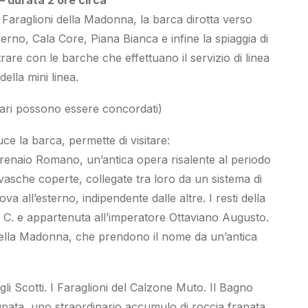
 Faraglioni della Madonna, la barca dirotta verso
erno, Cala Core, Piana Bianca e infine la spiaggia di
rare con le barche che effettuano il servizio di linea
della mini linea.
orari possono essere concordati)
e la barca, permette di visitare:
renaio Romano, un’antica opera risalente al periodo
sche coperte, collegate tra loro da un sistema di
va all’esterno, indipendente dalle altre. I resti della
d. C. e appartenuta all’imperatore Ottaviano Augusto.
 della Madonna, che prendono il nome da un’antica
gli Scotti. I Faraglioni del Calzone Muto. Il Bagno
pata, uno straordinario accumulo di roccia franata