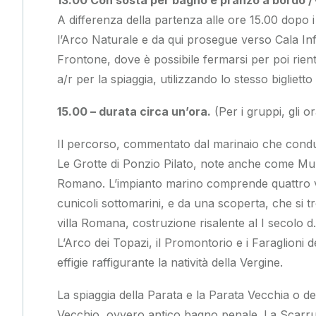
A differenza della partenza alle ore 15.00 dopo i
l’Arco Naturale e da qui prosegue verso Cala Inf
Frontone, dove è possibile fermarsi per poi rient
a/r per la spiaggia, utilizzando lo stesso biglietto 
15.00 – durata circa un’ora.
(Per i gruppi, gli 
Il percorso, commentato dal marinaio che conduc
Le Grotte di Ponzio Pilato, note anche come Mu
Romano. L’impianto marino comprende quattro va
cunicoli sottomarini, e da una scoperta, che si tro
villa Romana, costruzione risalente al I secolo 
L’Arco dei Topazi, il Promontorio e i Faraglioni
effigie raffigurante la natività della Vergine.
La spiaggia della Parata e la Parata Vecchia o de
Vecchio, ovvero antico bagno penale. La Scarru