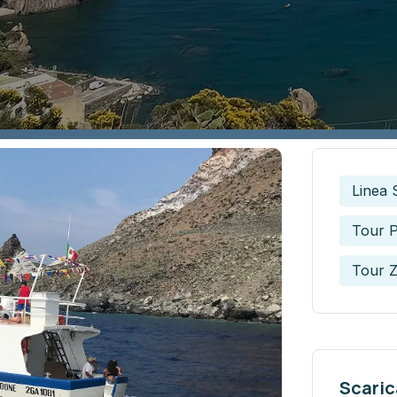
Linea 
Tour 
Tour 
Scarica