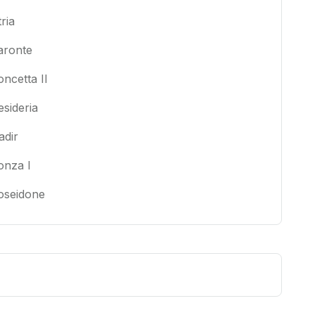
ria
aronte
ncetta II
sideria
adir
onza I
oseidone