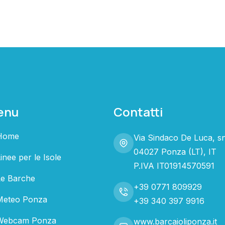
enu
Contatti
Home
Via Sindaco De Luca, s
04027 Ponza (LT), IT
inee per le Isole
P.IVA IT01914570591
Le Barche
+39 0771 809929
Meteo Ponza
+39 340 397 9916
Webcam Ponza
www.barcaioliponza.it