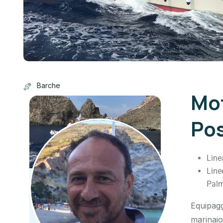
Barche
Mo
Po
Line
Linee
Palm
Equipagg
marinaio