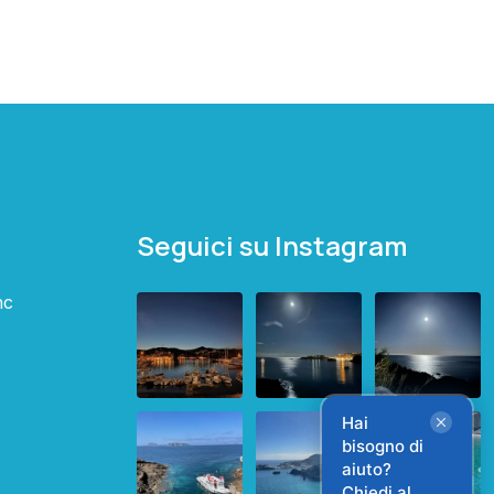
Seguici su Instagram
nc
Hai
bisogno di
aiuto?
Chiedi al