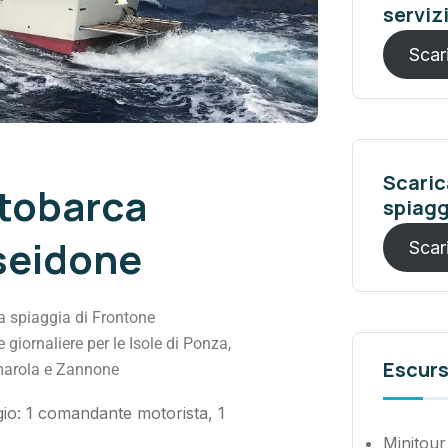
serviz
Scari
Scarica
tobarca
spiagg
seidone
Scari
a spiaggia di Frontone
 giornaliere per le Isole di Ponza,
Escurs
arola e Zannone
io: 1 comandante motorista, 1
Minitour 