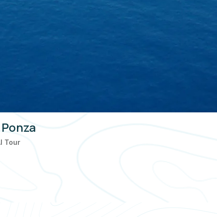
 Ponza
Al Tour