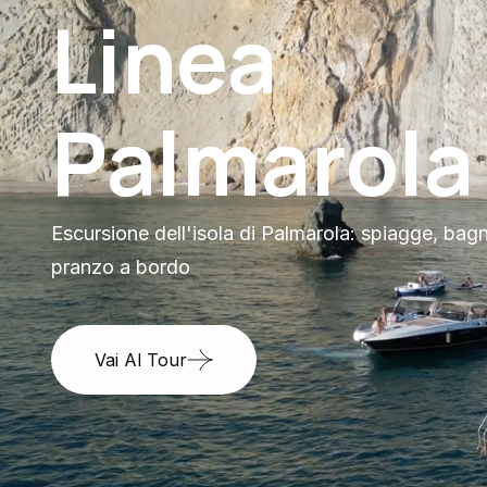
Linea
doppia
Escursione in barca di Ponza e Palmarola: doppi
escursione con pranzo incluso
Vai Al Tour
Linea Palmarola
Tour Di Palmarola
Duarta 6/7H