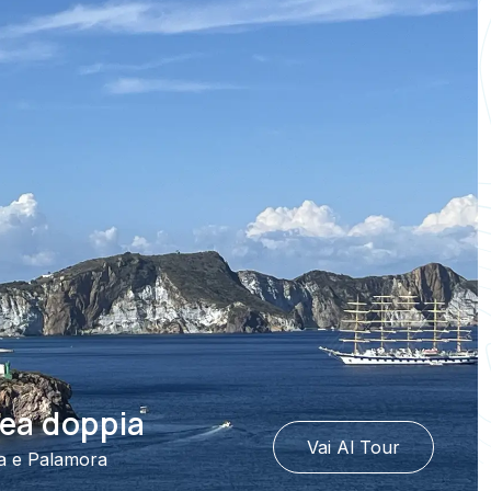
nea doppia
Vai Al Tour
a e Palamora