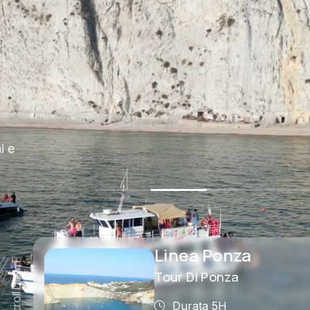
a
Linea Doppia
Scroll Down
Tour Di Ponza E Palmarola
Durata 6/7H