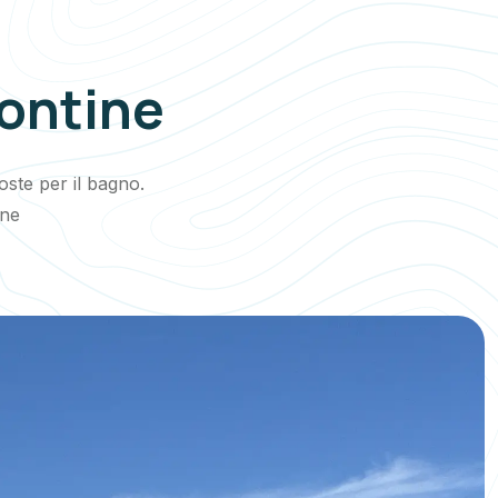
Pontine
ste per il bagno.
one