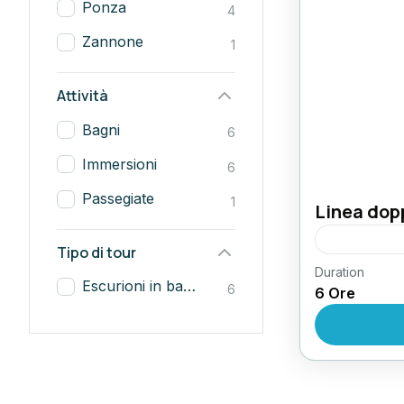
Ponza
4
Zannone
1
Attività
Bagni
6
Immersioni
6
Passegiate
1
Linea dop
Tipo di tour
Duration
Ammirare un
Escurioni in barca
6
6 Ore
insenature,
contrassegn
Aquista il b
Palmarol