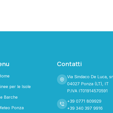
enu
Contatti
Home
Via Sindaco De Luca, s
04027 Ponza (LT), IT
inee per le Isole
P.IVA IT01914570591
Le Barche
+39 0771 809929
Meteo Ponza
+39 340 397 9916