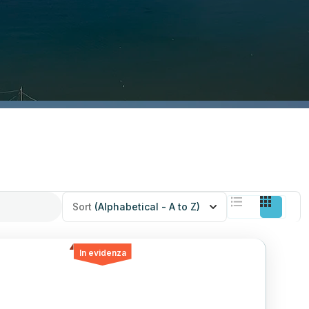
Sort
(Alphabetical - A to Z)
In evidenza