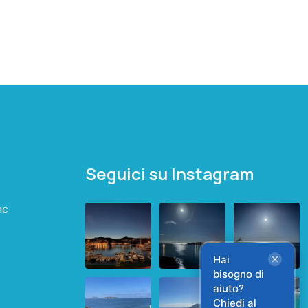
Seguici su Instagram
nc
Hai
bisogno di
aiuto?
Chiedi al