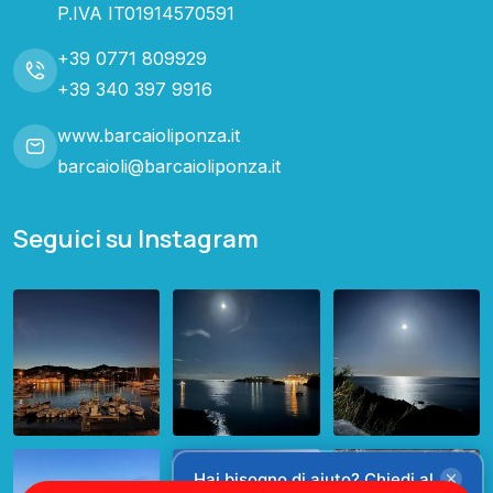
P.IVA IT01914570591
+39 0771 809929
+39 340 397 9916
www.barcaioliponza.it
barcaioli@barcaioliponza.it
Seguici su Instagram
Hai bisogno di aiuto? Chiedi al