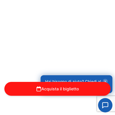
Hai bisogno di aiuto? Chiedi al
nostro assistente!
Acquista il biglietto